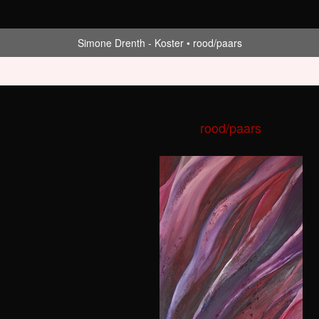
Simone Drenth - Koster
rood/paars
count aan
.
rood/paars