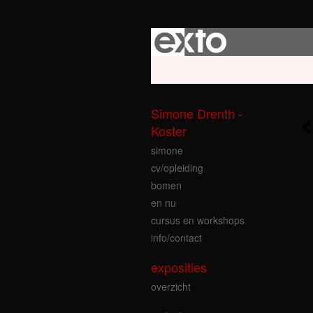
Beheer je site
of
maak een gratis ac
Simone Drenth -
Koster
simone
cv/opleiding
bomen
en nu
cursus en workshops
info/contact
exposities
overzicht