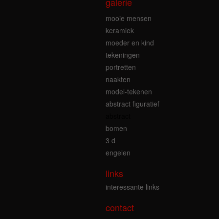
galerie
mooie mensen
keramiek
moeder en kind
tekeningen
portretten
naakten
model-tekenen
abstract figuratief
abstract
bomen
3 d
engelen
links
interessante links
contact