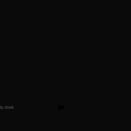
g
 Op doek